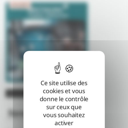
Actualité
Ce site utilise des
cookies et vous
26 NOVEMBRE 2025
donne le contrôle
sur ceux que
Baromètre Cyber 2025
vous souhaitez
activer