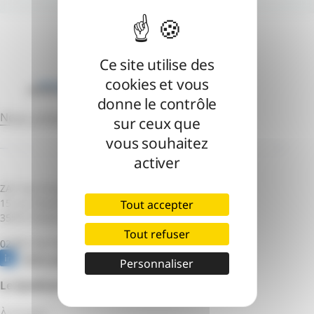
Ce site utilise des
cookies et vous
donne le contrôle
Nous contacter
sur ceux que
vous souhaitez
activer
ZAC des Champs Blancs – Bâtiment B
15 rue Claude Chappe
Tout accepter
35510 Cesson-Sévigné
Tout refuser
02 99 12 51 55
Notre page Linkedin
Personnaliser
Le Syndicat mixte
À propos